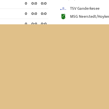
0
0
:
0
0:0
TSV Ganderkesee
0
0
:
0
0:0
MSG Neerstedt/Hoyk
0
0
:
0
0:0
0
0
:
0
0:0
Samstag, 5.9.2026
0
0
:
0
0:0
HR Bremen-Nordsee - Regio
2026/27)
0
0
:
0
0:0
MSG Neerstedt/Hoyk
0
0
:
0
0:0
JSG Hasbruch
0
0
:
0
0:0
0
0
:
0
0:0