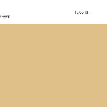
15:00
Uhr
enkamp
nsoberliga männliche Jugend C (HR Bremen-Nordsee
enkamp
15:30
Uhr