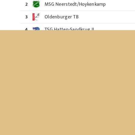
2
MSG Neerstedt/Hoykenkamp
3
Oldenburger TB
4
TSG Hatten-Sandkrug II
5
HSG Delmenhorst
6
SG Findorff II
7
TS Woltmershausen
8
HSG Stuhr II
9
TvdH Oldenburg III
10
JSG Hasbruch