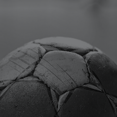
Verein
News
Turnen
Handball
Leichtathletik
Tischtennis