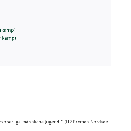
enkamp)
enkamp)
nsoberliga männliche Jugend C (HR Bremen-Nordsee