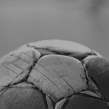
Verein
News
Turnen
Handball
Leichtathletik
Tischtennis