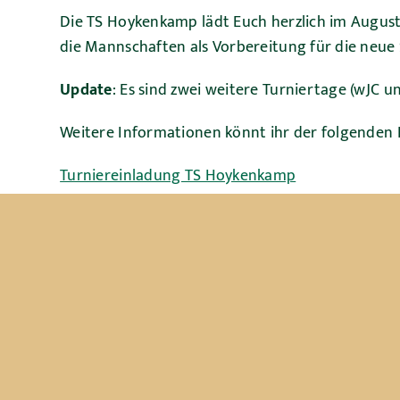
Die TS Hoykenkamp lädt Euch herzlich im August
die Mannschaften als Vorbereitung für die neue
Update
: Es sind zwei weitere Turniertage (wJC
Weitere Informationen könnt ihr der folgenden
Turniereinladung TS Hoykenkamp
Turnieransprechpartner:
Andreas Giebert
Mobil:
0174/4574666
(Turnier-Handy, Whatsapp 
Anmeldung per E-Mail:
ha
*************
@
**********
m
Anmeldeschluss:
15.06.2024